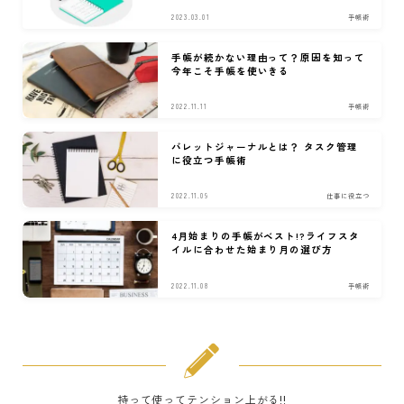
2023.03.01
手帳術
手帳が続かない理由って？原因を知って
今年こそ手帳を使いきる
2022.11.11
手帳術
バレットジャーナルとは？ タスク管理
に役立つ手帳術
2022.11.09
仕事に役立つ
4月始まりの手帳がベスト!?ライフスタ
イルに合わせた始まり月の選び方
2022.11.08
手帳術
持って使ってテンション上がる!!