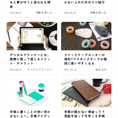
ると夢が叶うと言われる理
かない人のためのコツ紹介
由
2023.08.02
手帳を楽しむ
2023.06.30
手帳を楽しむ
デジタルプランナーとは。
クイックテープカッターが
実際に使って感じるメリッ
便利!!マスキングテープが格
ト・デメリット
段に使いやすくなる
2023.06.23
デジタルプランナー
2023.05.10
貼るもの
手帳に書くことが思い浮か
手帳が続かない理由って？
ばない人へ。手帳アイディ
原因を知って今年こそ手帳