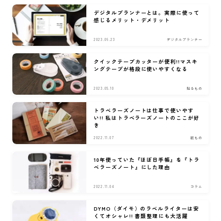
デジタルプランナーとは。実際に使って
感じるメリット・デメリット
2023.06.23
デジタルプランナー
クイックテープカッターが便利!!マスキ
ングテープが格段に使いやすくなる
2023.05.10
貼るもの
トラベラーズノートは仕事で使いやす
い!! 私はトラベラーズノートのここが好
き
2022.11.07
紙もの
10年使っていた『ほぼ日手帳』を『トラ
ベラーズノート』にした理由
2022.11.04
コラム
DYMO（ダイモ）のラベルライターは安
くてオシャレ!! 書類整理にも大活躍