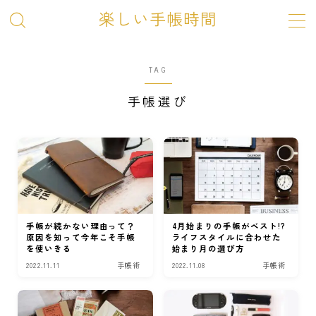
楽しい手帳時間
TAG
ホーム
手帳選び
SHOP
お問い合わせ
手帳が続かない理由って？
4月始まりの手帳がベスト!?
原因を知って今年こそ手帳
ライフスタイルに合わせた
を使いきる
始まり月の選び方
2022.11.11
手帳術
2022.11.08
手帳術